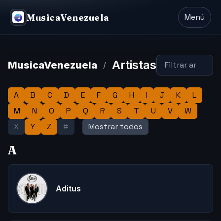
MusicaVenezuela
Menú
Artistas
MusicaVenezuela
/
A
B
C
D
E
F
G
H
I
J
K
L
M
N
O
P
Q
R
S
T
U
V
W
X
Y
Z
#
Mostrar todos
A
Aditus