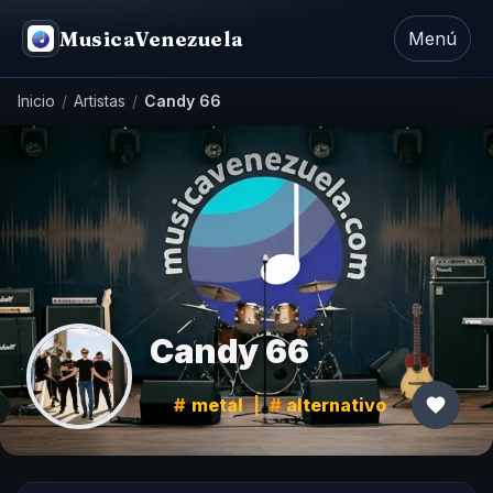
MusicaVenezuela
Menú
Inicio
/
Artistas
/
Candy 66
Candy 66
metal
|
alternativo