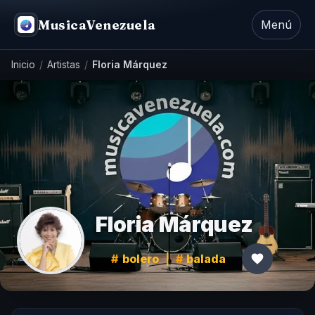
MusicaVenezuela
Menú
Inicio
/
Artistas
/
Floria Márquez
Floria Márquez
bolero
|
balada