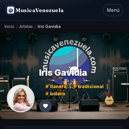
MusicaVenezuela
Menú
Inicio
/
Artistas
/
Iris Gavidia
Iris Gavidia
llanera
|
tradicional
|
bolero