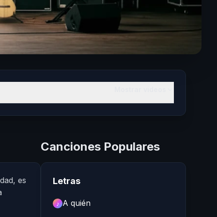
Mostrar videos
Canciones Populares
dad, es
Letras
a
A quién
♪