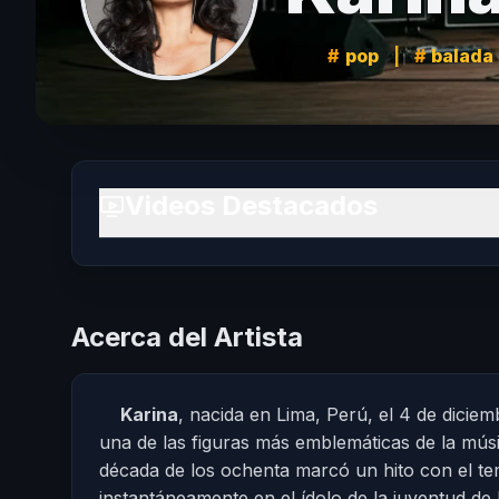
pop
|
balada
Videos Destacados
Acerca del Artista
Karina
, nacida en Lima, Perú, el 4 de dici
una de las figuras más emblemáticas de la músi
década de los ochenta marcó un hito con el t
instantáneamente en el ídolo de la juventud d