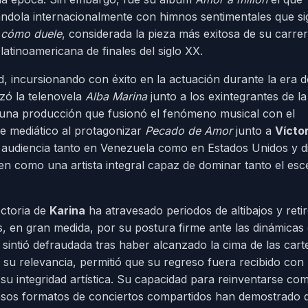
tándola internacionalmente con himnos sentimentales que s
 cómo duele
, considerada la pieza más exitosa de su carre
latinoamericana de finales del siglo XX.
ad, incursionando con éxito en la actuación durante la era 
izó la telenovela
Alba Marina
junto a los exintegrantes de la
una producción que fusionó el fenómeno musical con el
re mediático al protagonizar
Pecado de Amor
junto a
Vícto
 audiencia tanto en Venezuela como en Estados Unidos y d
en como una artista integral capaz de dominar tanto el esc
ectoria de
Karina
ha atravesado periodos de altibajos y reti
, en gran medida, por su postura firme ante las dinámicas 
e sintió defraudada tras haber alcanzado la cima de las cart
ir su relevancia, permitió que su regreso fuera recibido con
u integridad artística. Su capacidad para reinventarse co
xitosos formatos de conciertos compartidos han demostrado 