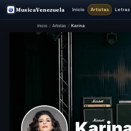
MusicaVenezuela
Inicio
Artistas
Letras
Inicio
/
Artistas
/
Karina
Karin