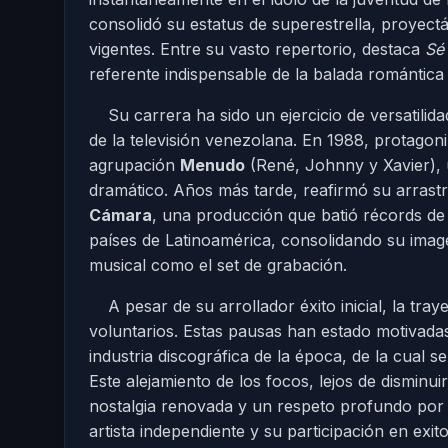
consolidó su estatus de superestrella, proyec
vigentes. Entre su vasto repertorio, destaca
Sé
referente indispensable de la balada romántica 
Su carrera ha sido un ejercicio de versatilid
de la televisión venezolana. En 1988, protagon
agrupación
Menudo
(René, Johnny y Xavier), 
dramático. Años más tarde, reafirmó su arrast
Cámara
, una producción que batió récords de
países de Latinoamérica, consolidando su imag
musical como el set de grabación.
A pesar de su arrollador éxito inicial, la tray
voluntarios. Estas pausas han estado motivadas
industria discográfica de la época, de la cual s
Este alejamiento de los focos, lejos de disminu
nostalgia renovada y un respeto profundo por s
artista independiente y su participación en e