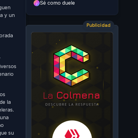
Sé como duele
♪
iguen
ra y un
Publicidad
dorada
r
iversos
enario
ros
de la
eleras.
 una
mo
que su