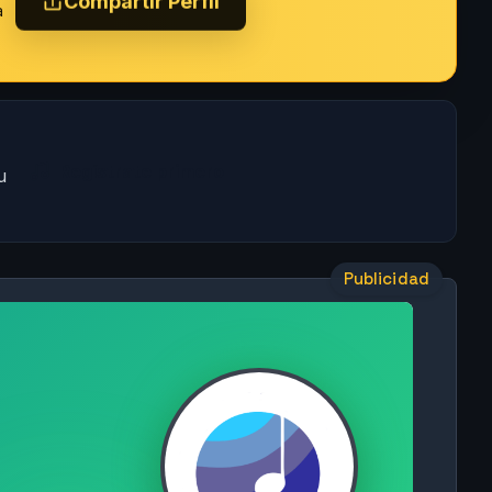
a
Regístrate primero
u
Publicidad