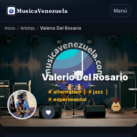
MusicaVenezuela
Menú
Inicio
/
Artistas
/
Valerio Del Rosario
Valerio Del Rosario
alternativo
|
jazz
|
experimental