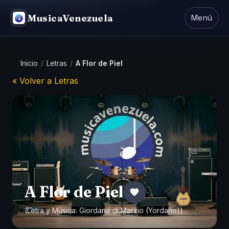
MusicaVenezuela
Menú
Inicio
/
Letras
/
A Flor de Piel
« Volver a Letras
A Flor de Piel
(Letra y Música: Giordano di Marzio (Yordano))