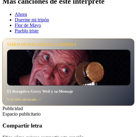
Más canciones de este intérprete
Ahora
Duerme mi tripón
Flor de Mayo
Pueblo triste
VIDEO DESTACADO DE LA SEMANA
El disruptivo Gerry Weil y su Mensaje
Ir al video destacado ->
Publicidad
Espacio publicitario
Compartir letra