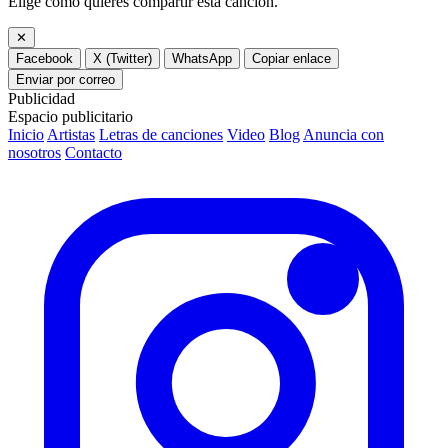
Elige cómo quieres compartir esta canción.
✕
Facebook
X (Twitter)
WhatsApp
Copiar enlace
Enviar por correo
Publicidad
Espacio publicitario
Inicio
Artistas
Letras de canciones
Video
Blog
Anuncia con
nosotros
Contacto