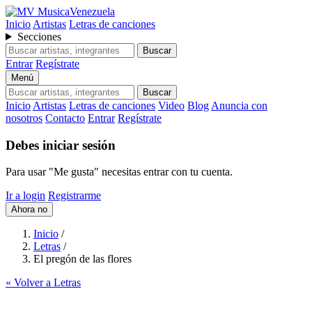
MusicaVenezuela
Inicio
Artistas
Letras de canciones
Secciones
Buscar
Entrar
Regístrate
Menú
Buscar
Inicio
Artistas
Letras de canciones
Video
Blog
Anuncia con
nosotros
Contacto
Entrar
Regístrate
Debes iniciar sesión
Para usar "Me gusta" necesitas entrar con tu cuenta.
Ir a login
Registrarme
Ahora no
Inicio
/
Letras
/
El pregón de las flores
« Volver a Letras