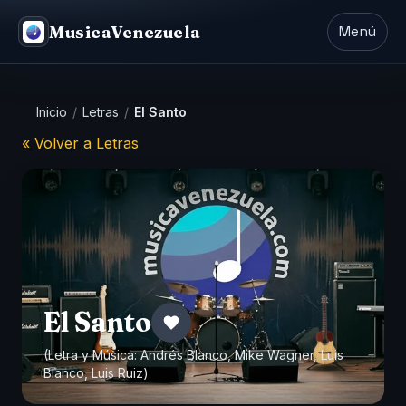
MusicaVenezuela
Menú
Inicio
/
Letras
/
El Santo
« Volver a Letras
El Santo
(Letra y Música: Andrés Blanco, Mike Wagner, Luis
Blanco, Luis Ruiz)