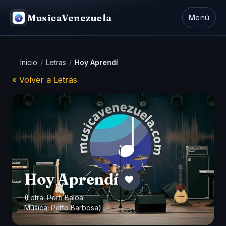
MusicaVenezuela
Menú
Inicio
/
Letras
/
Hoy Aprendí
« Volver a Letras
Hoy Aprendí
(Letra:
Porfi Baloa
Música: Petto Barbosa)