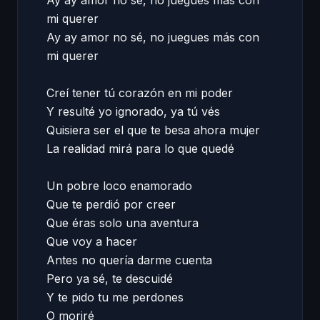
Ay ay amor no sé, no juegues más con 
mi querer  

Ay ay amor no sé, no juegues más con 
mi querer  

Creí tener tú corazón en mi poder  

Y resulté yo ignorado, ya tú vés 

Quisiera ser el que te besa ahora mujer  

La realidad mirá para lo que quedé  

Un pobre loco enamorado 

Que te perdió por creer 

Que éras solo una aventura 

Que voy a hacer 

Antes no quería darme cuenta 

Pero ya sé, te descuidé 

Y te pido tu me perdones 

O moriré 
