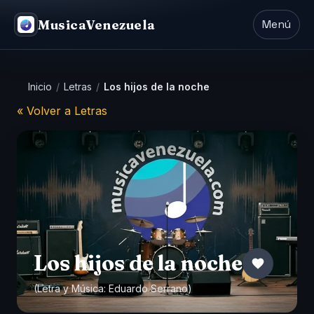
MusicaVenezuela
Menú
Inicio
/
Letras
/
Los hijos de la noche
« Volver a Letras
Los hijos de la noche
(Letra y Música: Eduardo Serrano)