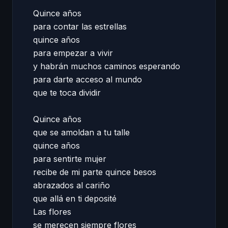
Quince años 

para contar las estrellas 

quince años 

para empezar a vivir 

y habrán muchos caminos esperando 

para darte acceso al mundo  

que te toca dividir  

Quince años  

que se amoldan a tu talle 

quince años  

para sentirte mujer 

recibe de mi parte quince besos  

abrazados al cariño 

que allá en ti deposité  

Las flores 

se merecen siempre flores  
