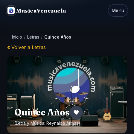
MusicaVenezuela
Menú
Inicio
/
Letras
/
Quince Años
« Volver a Letras
Quince Años
(Letra y Música:
Reynaldo Armas
)