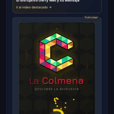
El disruptivo Gerry Weil y su Mensaje
Ir al video destacado ->
Publicidad