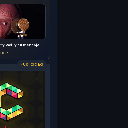
rry Weil y su Mensaje
do ->
Publicidad