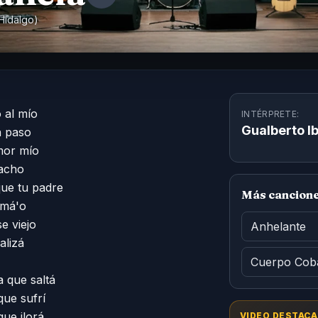
 Hidalgo)
al mío 

INTÉRPRETE:
Gualberto I
 paso 

or mío 

acho 

e tu padre 

Más canciones
má'o 

 viejo 

Anhelante
lizá 

Cuerpo Cob
que saltá 

ue sufrí 

e ilorá 

VIDEO DESTACA