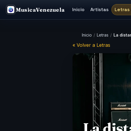
MusicaVenezuela
Inicio
Artistas
Letras
Inicio
/
Letras
/
La dista
« Volver a Letras
La dis