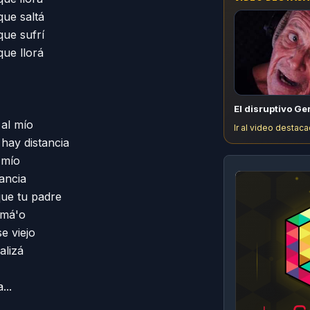
ue saltá 

ue sufrí 

e llorá 

El disruptivo Ge
l mío 

Ir al video destaca
hay distancia 

mío 

ncia 

e tu padre 

má'o 

 viejo 

lizá 

...