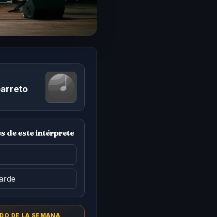
barreto
 de este intérprete
arde
DO DE LA SEMANA