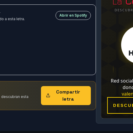
y
Abrir en Spotify
o a esta letra.
Compartir
 descubran esta
letra