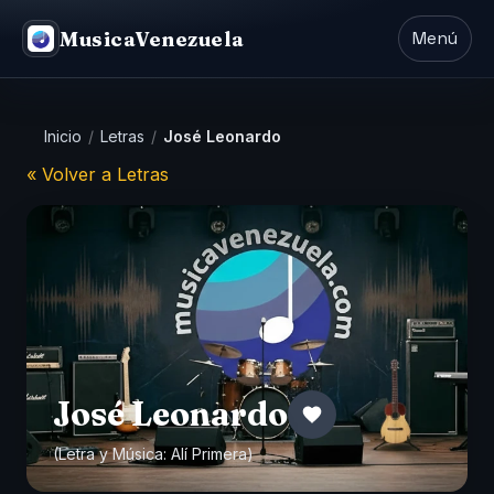
MusicaVenezuela
Menú
Inicio
/
Letras
/
José Leonardo
« Volver a Letras
José Leonardo
(Letra y Música:
Alí Primera
)