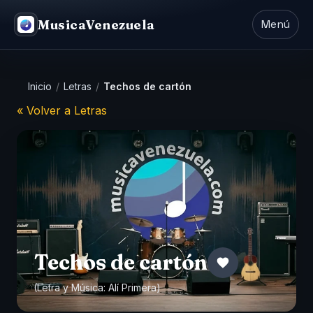
MusicaVenezuela
Menú
Inicio
/
Letras
/
Techos de cartón
« Volver a Letras
Techos de cartón
(Letra y Música:
Alí Primera
)