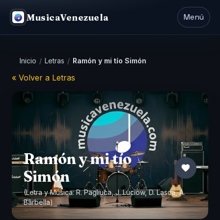
MusicaVenezuela
Menú
Inicio
/
Letras
/
Ramón y mi tío Simón
« Volver a Letras
Ramón y mi tío
Simón
(Letra y Música: R. Pagliuca, J. Luciow, D. Lasca, A.
Barbella)