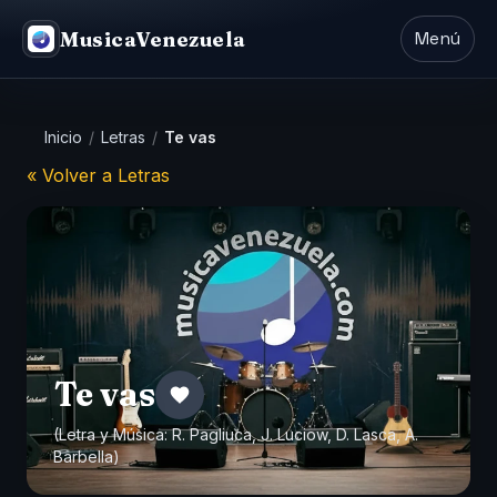
MusicaVenezuela
Menú
Inicio
/
Letras
/
Te vas
« Volver a Letras
Te vas
(Letra y Música: R. Pagliuca, J. Luciow, D. Lasca, A.
Barbella)